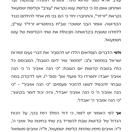
עורב אלא מפני שהוא מינו". ומפרש המגלה עמוקות (על
ואתחנן אופן מ) כי קליפת עשו נקראת "עורב" וקליפת ישמעאל
נקראת "זרזיר", והתחברו יחד כי הם בני מין אחד להילחם כנגד
הקדושה. אומר הבני יששכר: שב"ת בגימטריא זרזי"ר עור"ב,
ללמדנו ששבת בקדושתה מבטלת את שתי הקליפות של עשו
וישמעאל.
ולפי
הדברים הנפלאים הללו יש להסביר את דברי נעים זמירות
ישראל במזמור צ"ב: "מזמור שיר ליום השבת", המבוסס כל
כולו בשבח קדושת יום השבת: "כי הנה אויביך ה' כי הנה
אויביך יאבדו יתפרדו כל פועלי און" (פס' י'). ויש לדקדק במה
שבחר להכפיל לשונו להזכיר פעמיים: "כי הנה אויביך" - "כי
הנה אויביך ה' כי הנה אויביך יאבדו", והיה יכול לומר בקיצור:
"כי הנה אויביך ה' יאבדו".
אך
לפי האמור יש לומר, כי דוד המלך רמז בכך, על הכוח
הגדול של קדושת שבת להפריד בין שתי בחינות של אויבי ה',
ל"ה אויבים מימין שתחת קליפת ישמעאל, ול"ה אויבים משמאל