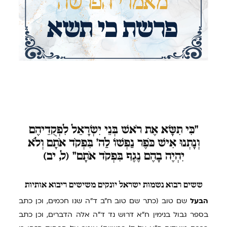
"כִּי
תִשָּׂא אֶת רֹאשׁ בְּנֵי יִשְׂרָאֵל לִפְקֻדֵיהֶם
וְנָתְנוּ אִישׁ כֹּפֶר נַפְשׁוֹ לַה' בִּפְקֹד אֹתָם וְלֹא
יִהְיֶה בָהֶם נֶגֶף בִּפְקֹד אֹתָם" (ל, יב)
ששים
רבוא נשמות ישראל יונקים משישים ריבוא אותיות
הבעל
שם טוב (כתר שם טוב ח"ב ד"ה שנו חכמים, וכן כתב
בספר גבול בנימין ח"א דרוש נד ד"ה אלה הדברים, וכן כתב