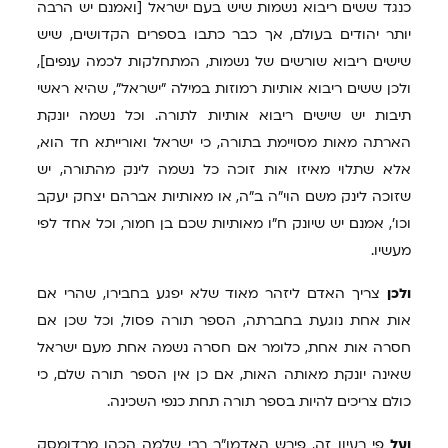
כנגד ששים ריבוא נשמות שיש בעם ישראל [ואמנם יש הרבה
יותר יהודים בעולם, אך כבר כתבו בספרים הקדושים, שיש
שישים ריבוא שורשים של נשמות, המתחלקות לכמה ענפים],
ולכן ששים ריבוא אותיות רמוזות במילה "ישראל", שהיא ראשי
תיבות יש שישים ריבוא אותיות לתורה. וכל נשמה יונקת
הארתה מאות מסויימת בתורה, כי ישראל ואורייתא חד הוא,
אלא שתלוי מאיזו אות זוכה כל נשמה לינק מהתורה, יש
שזוכה לינק משם הוי"ה ב"ה, או מאותיות אברהם יצחק יעקב
וכו', אמנם יש שיונק ח"ו מאותיות שכם בן חמור, וכל אחד לפי
מעשיו.
ולכן
צריך האדם ליזהר מאוד שלא יפגע בחבירו, שהרי אם
אות אחת נוגעת בחברתה, הספר תורה פסול, וכל שכן אם
חסרה אות אחת, כלומר אם חסרה נשמה אחת מעם ישראל
שאינה יונקת מאותה האות, אם כן אין הספר תורה שלם, כי
כולם צריכים להיות בספר תורה תחת כנפי השכינה.
ועל
פי רעיון זה, פירש האדמו"ר רבי שלמה הכהן מרדומסק