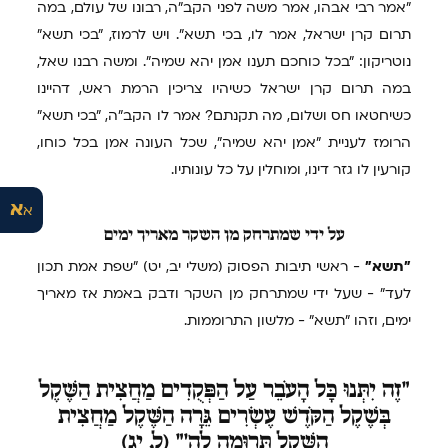
"אמר רבי אבהו, אמר משה לפני הקב"ה, רבונו של עולם, במה
תרום קרן ישראל, אמר לו, בכי תשא". ויש לרמוז, "בכי תשא"
נוטריקון: "בכל כוחכם תענו אמן יהא שמיה". ומשה רבנו שאל,
במה תרום קרן ישראל כשיהיו צריכין הרמת ראש, דהיינו
כשיחטאו חס ושלום, מה תקנתם? אמר לו הקב"ה, "בכי תשא"
הרומז לעניית "אמן יהא שמיה", שכל העונה אמן בכל כוחו,
קורעין לו גזר דינו, ומוחלין על כל עונותיו.
א
א
על
ידי שמתרחק מן השקר מאריך ימים
"תשא"
- ראשי תיבות הפסוק (משלי יב, יט) "שפת אמת תכון
לעד" - שעל ידי שמתרחק מן השקר ודבק באמת אז מאריך
ימים, וזהו "תשא" - מלשון התרוממות.
"זֶה
יִתְּנוּ כָּל הָעֹבֵר עַל הַפְּקֻדִים מַחֲצִית הַשֶּׁקֶל
בְּשֶׁקֶל הַקֹּדֶשׁ עֶשְׂרִים גֵּרָה הַשֶּׁקֶל מַחֲצִית
הַשֶּׁקֶל תְּרוּמָה לַה'" (ל, יג)