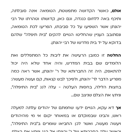
אולם,
כאשר הקדושה מתפשטת, הטומאה אינה סובלתה,
ותיכף באה ללחום כנגדה, וגם כאן, קדושתו וטהרתו של רבי
יהונתן אשר השפיעו על כל סביבתו, הפריעו לכת הטומאה,
ונסתובב העניין שהחליטו הגויים להקים "בית תיפלה" שלהם
בדוקא על יד בית מדרשו של רבי יהונתן.
החלטה
זו כמובן הרעישה את ליבות כל המתפללים ואת
הלומדים שם בבית המדרש, והיה אחד שלא היה יכול
להתאפק. היה זה החברותא של ר' יהונתן, אשר ראה כמה
מפריע הדבר לר' יהונתן, ולפיכך לבש קנאות, קם ועשה מעשה:
בחצות הלילה, בחסות העלטה - עלה לגג "בית התיפלה",
וניתץ את הצלם שניצב שם...
אך
דא עקא, הגויים ידעו שחמתם של יהודים עלתה למעלה
ראש, והבינו שבמוקדם או במאוחר יקום אי מי מהיהודים
ויעשה מעשה, ואשר לכן החביאו שומרים ב"בית התיפלה",
וכאשר עלה החברותא של ר' יהונתן אל הגג וניתץ את הצלם,