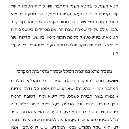
חטא העגל, כי בחטא העגל התחברו שני כוחות הטומאה של
עשו קליפת שור וישמעאל קליפת חמור, שהרי מטעם זה יצא
העגל בצורת חצי שור וחצי חמור (כן מפורש בזוהר דף קצב
ע"ב). אולם על ידי שמירת שבת הרי אנו מפרידים בין שני כוחות
הטומאה, בין ישמעאל קליפת חמור מימין ובין עשו קליפת שור
משמאל, ובכך יש תיקון נפלא לחטא העגל כי יתפרדו כל פועלי
און.
מעשה
נורא במחצית השקל ששרד מזמן בית המקדש
מעשה
נורא (הובא בתחילת ספר דברי מהרי"א תולדות
המחבר עמ' י' בהערה) שאירע שהתאספו כל גדולי מדינת
אונגארן בעיר הבירה פעסט, כדי לישא וליתן לטובת הרמת
קרן התורה והדת, וגם הגה"ק בעל כתב סופר זצ"ל היה
ביניהם. ויהי כטוב לבם באמצע הסעודה, הוציא הכתב סופר
זצ"ל מכיסו מטבע ישן נושן, והראה למסובים שזה אוצר נחמד
לו, והוא שקל הקודש מזמן המקדש, שיש לו מעזבון אביו