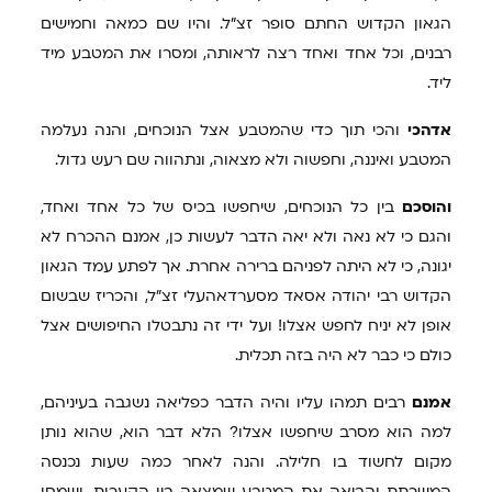
הגאון הקדוש החתם סופר זצ"ל. והיו שם כמאה וחמישים
רבנים, וכל אחד ואחד רצה לראותה, ומסרו את המטבע מיד
ליד.
אדהכי
והכי תוך כדי שהמטבע אצל הנוכחים, והנה נעלמה
המטבע ואיננה, וחפשוה ולא מצאוה, ונתהווה שם רעש גדול.
והוסכם
בין כל הנוכחים, שיחפשו בכיס של כל אחד ואחד,
והגם כי לא נאה ולא יאה הדבר לעשות כן, אמנם ההכרח לא
יגונה, כי לא היתה לפניהם ברירה אחרת. אך לפתע עמד הגאון
הקדוש רבי יהודה אסאד מסערדאהעלי זצ"ל, והכריז שבשום
אופן לא יניח לחפש אצלו! ועל ידי זה נתבטלו החיפושים אצל
כולם כי כבר לא היה בזה תכלית.
אמנם
רבים תמהו עליו והיה הדבר כפליאה נשגבה בעיניהם,
למה הוא מסרב שיחפשו אצלו? הלא דבר הוא, שהוא נותן
מקום לחשוד בו חלילה. והנה לאחר כמה שעות נכנסה
המשרתת והביאה את המטבע שמצאה בין הקערות, ושמחו