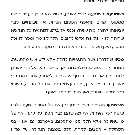
תרומות בכדי לשחררו.
כשהגיעה
השמועה לרבי יהונתן, חשש מאוד פן יועבר חברו
ממקומו קודם שיאסף הסכום הגדול, או שבינתיים כבר
יוציאוהו להורג, מה עשה? נכנס אל ביתו, לקח את כל הנדוניא
שהיתה לו - שלושת אלפי זהובים, הלך לשומר ומסר לו את
הכסף, ואכן השומר הבריח את היהודי למקום מבטחים.
מכיון
שהדבר נעשה בחשאיות גדולה - לא ידע איש מהנעשה,
המתרימים המשיכו במלאכתם, אך כאשר באו אל רבי יהונתן
לתת בידו את סכום הכסף שהצליחו לאסוף, אמר להם רבי
יהונתן: כבר אין צורך, אני בעצמי נתתי את כל הכסף, השבוי
כבר נפדה ושוחרר, ואין צורך בכסף שנאסף.
מששמעו
הגבאים שר' יהונתן נתן את כל הסכום, טענו כלפיו
שיקח לכל הפחות את מה שהם כבר אספו עד עתה, אף על
פי שאין זה אלא חלק קטן מהסכום, באמרם: "גם אנו - בני
הקהילה - חפצים לקחת חלק במצוה הגדולה של פדיון