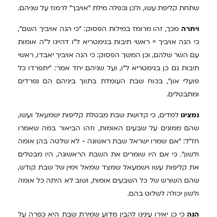
שתחת קליפת עשו, ולכן נכפלה מילת "אויבך" לרמוז על שניהם.
ויתרה
מכך, זהו מרומז במילות הפסוק: "כי הנה אויביך השם",
כי הנה אויביך יי ראשי תיבות בגימטריא ל"ו דהיינו ל"ה אומות
עם השר שלהם, וכן המשך הפסוק: כי הנה אויביך יאבדו, ראשי
תיבות גם כן בגימטריא ל"ו, ועל שניהם יחד אמר: "יתפרדו כל
פועלי און", בכוח שבת העומדת בתווך ביניהם הם נפרדים
ומתבטלים.
נמצינו
למדים, כי קדושת שבת מבטלת קליפות ישמעאל ועשו,
שהם ממונים על שבעים האומות, וזהו הביאור במה שאמרו
חז"ל: "אם שמרו ישראל שבת ראשונה - לא שלטה בהן אומה
ולשון". כי אם היו שומרים את השבת הראשונה, היו מבטלים
את קליפות עשו וישמעאל שמצד שמאל וימין של שבת קודש,
שהם השורש של כל השבעים אומות, ושוב לא היתה כל אומה
ולשון יכולה לשלוט בהם.
הנה
כי כן יאירו עינינו להבין מדוע שמירת שבת היא כפרה על