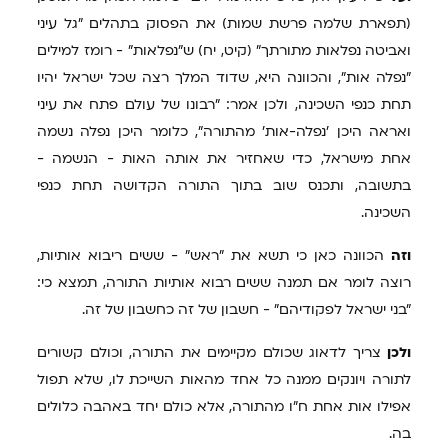
(תפארת שלמה פרשת שמות) את הפסוק בתהלים "גל עיני
ואביטה נפלאות מתורתך" (קיט, יח) ש"נפלאות" - רומז למילים
"נפלה אות", והכוונה היא, שדוד המלך רצה שכל ישראל יהיו
תחת כנפי השכינה, ולכן אמר: "רבונו של עולם פתח את עיני
ואראה היכן 'נפלה-אות' מהתורה", כלומר היכן נפלה נשמה
אחת מישראל, כדי שאחזיר את אותה האות - הנשמה -
בתשובה, ותכנס שוב בתוך התורה הקדושה תחת כנפי
השכינה.
וזה
הכוונה כאן כי תשא את "ראש" - ששים ריבוא אותיות,
רוצה לומר אם תמנה ששים רבוא אותיות התורה, תמצא כי:
"בני ישראל לפקודיהם" - חשבון של זה כחשבון של זה.
ולכן
צריך לדאוג שכולם מקיימים את התורה, וכולם קשורים
לתורה ויונקים ממנה כל אחד מהאות השייכת לו, שלא תפול
אפילו אות אחת ח"ו מהתורה, אלא כולם יחד באהבה כלולים
בה.