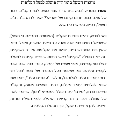
מחצית
השקל בזמן הזה פועלת לבטל הקליפות
אמרו
בגמרא (בבא בתרא י:) אמר משה לפני הקב"ה: רבונו
של עולם במה תרום קרנם של ישראל? אמר לו הקב"ה: ב"כי
תשא", דהיינו, בפרשת כי תשא.
ויש
לפרש, דהיינו במצות שקלים [האמורה בתחילת כי תשא],
שישראל נותנים בכל שנה ושנה עד ביאת המשיח, ואפילו בזמן
שאין בית המקדש קיים, יכניעו את הקליפות על ידי השקלים,
וזה רמוז במילה "שקלים" ראשי תיבות שוברים קליפות למעלה
ינצלו ממקטרגים, מפני ששרו של עמלק עומד בכל שנה ושנה
לקטרג עליהם, כמו שאומר בעל ההגדה של פסח "בכל דור
ודור עומדים עלינו לכלותינו", והלשון "עומדים עלינו", רומז שמי
שבא לכלותינו עומד מעלינו, דהיינו בשמים ממעל, והקב"ה
מצילנו מידם, "מידם" עם הכולל גימטריא "המן", שרומז לשרו
של עמלק, ולכן קודם קריאת המגילה לפני תפילת מנחה,
חייבים ליתן מחצית השקל, וכך יתבטלו הקליפות.