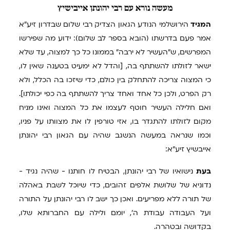
מעשה
נורא עם רבי יהונתן אייבישיץ
המגיד
הירושלמי הנודע הגאון הצדיק רבי שלום שבדרון זיע"א
אמר פעם בדרשתו (הובא בספר לב שלום): ידוע מה שפירשו
המפרשים, ש"העשיר לא ירבה" בממונו כל כך למצוה, עד שלא
ישאר לזולתו להשתתף בה, [והדל לא ימעיט בטענה שאין לו,
כי המצוה צריכה להתחלק בין כולם, כדי שיזכו בה הכלל, ולא
רק הפרט, ולכן כל אחד ואחד צריך להשתתף בה כפי יכולתו].
ואם חלילה העשיר חוטף לעצמו את כל המצוה ואינו מניח
מקום לזולתו להתגדר בו, אזי טורפין לו את מצוותו על פניו,
וכמו שנראה במעשה הנשגב שהיה עם הגאון רבי יהונתן
אייבשיץ זיע"א:
בעת
נישואיו של רבי יהונתן, הבטיח לו חותנו - שהיה נגיד -
נדוניא של שלושת אלפים זהובים, כדי שיוכל לשבת באהלה
של תורה ללא מפריעים. ואכן כך ישב לו רבי יהונתן על התורה
ועל העבודה עבודת ה', יומם ולילה עם החברותא שלו,
בקדושה ובטהרה.