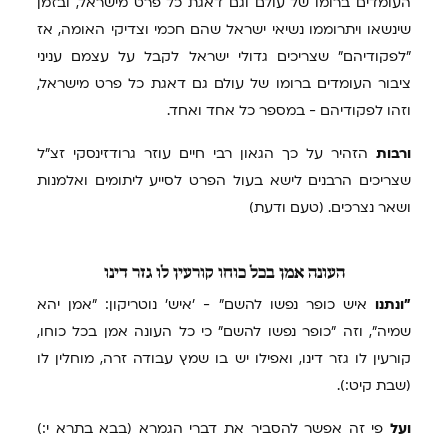
העומדים ברומו של עולם וגם דאגת כל פרט מישראל, ובזמן
שינשאו ויתרוממו נשיאי ישראל שהם חכמי וצדיקי האומה, אז
"לפקודיהם" שצריכים גדולי ישראל לקבל על עצמם עניני
ציבור העומדים ברומו של עולם גם דאגת כל פרט מישראל,
וזהו לפקודיהם - במספר כל אחד ואחד.
ורבות
הזהיר על כך הגאון רבי חיים עוזר גרודזינסקי זצ"ל
שצריכים הרבנים לישא בעול הפרט לסייע ליתומים ואלמנות
ושאר נצרכים. (טעם ודעת)
העונה
אמן בכל כוחו קורעין לו גזר דינו
"ונתנו
איש כופר נפשו להשם" - 'איש' נוטריקון: "אמן יהא
שמיה", וזה "כופר נפשו להשם" כי כל העונה אמן בכל כוחו,
קורעין לו גזר דינו, ואפילו יש בו שמץ עבודה זרה, מוחלין לו
(שבת קיט:).
ועל
פי זה אפשר להסביר את דברי הגמרא (בבא בתרא י:)