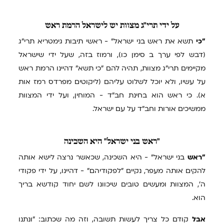
על
ידי תרי"ג מצוות יש לישראל הרמת ראש
"כי
תשא את ראש בני ישראל" - ראשי תיבות גימטריא תרי"ג
(דבש לפי ערך ב סימן כו), ורמוז בזה, שעל ידי שישראל
מקיימים תרי"ג מצוות, תהיה להם "כי תשא" דהיינו הרמת ראש
על עשיו, ולא יוכל לשלוט עליהם (ליקוטים מפרדס רמז אות
א). כי ראש הוא בחינת חב"ד - המוחין, ועל ידי המצוות
ממשיכים אורות וחב"ד על עם ישראל.
"ראש
בני ישראל" היא השכינה
"ראש
בני ישראל" - היא השכינה, שכאשר נרצה לישא אותה
להקים אותה מעפר, נקיים "לפקודיהם" - דהיינו, על ידי פקודי
ה', המצוות ומעשים טובים שיכוונו לשם יחוד קודשא בריך
הוא.
אבל
קודם כל צריך לעשות תשובה, וזה מה שכתוב: "ונתנו