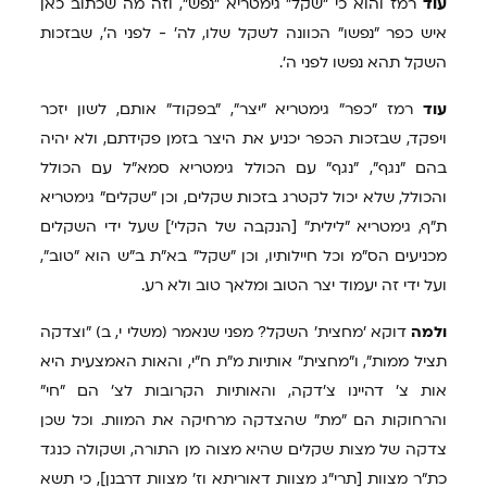
עוד
רמז והוא כי "שקל" גימטריא "נפש", וזה מה שכתוב כאן
איש כפר "נפשו" הכוונה לשקל שלו, לה' - לפני ה', שבזכות
השקל תהא נפשו לפני ה'.
עוד
רמז "כפר" גימטריא "יצר", "בפקוד" אותם, לשון יזכר
ויפקד, שבזכות הכפר יכניע את היצר בזמן פקידתם, ולא יהיה
בהם "נגף", "נגף" עם הכולל גימטריא סמא"ל עם הכולל
והכולל, שלא יכול לקטרג בזכות שקלים, וכן "שקלים" גימטריא
ת"ף, גימטריא "לילית" [הנקבה של הקלי'] שעל ידי השקלים
מכניעים הס"מ וכל חיילותיו, וכן "שקל" בא"ת ב"ש הוא "טוב",
ועל ידי זה יעמוד יצר הטוב ומלאך טוב ולא רע.
ולמה
דוקא 'מחצית' השקל? מפני שנאמר (משלי י, ב) "וצדקה
תציל ממות", ו"מחצית" אותיות מ"ת ח"י, והאות האמצעית היא
אות צ' דהיינו צ'דקה, והאותיות הקרובות לצ' הם "חי"
והרחוקות הם "מת" שהצדקה מרחיקה את המוות. וכל שכן
צדקה של מצות שקלים שהיא מצוה מן התורה, ושקולה כנגד
כת"ר מצוות [תרי"ג מצוות דאוריתא וז' מצוות דרבנן], כי תשא