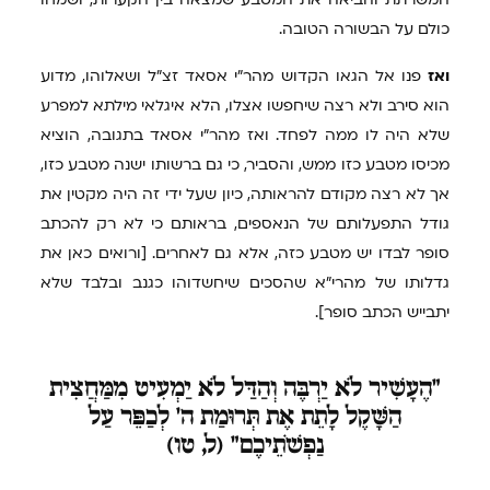
כולם על הבשורה הטובה.
ואז
פנו אל הגאו הקדוש מהר"י אסאד זצ"ל ושאלוהו, מדוע
הוא סירב ולא רצה שיחפשו אצלו, הלא איגלאי מילתא למפרע
שלא היה לו ממה לפחד. ואז מהר"י אסאד בתגובה, הוציא
מכיסו מטבע כזו ממש, והסביר, כי גם ברשותו ישנה מטבע כזו,
אך לא רצה מקודם להראותה, כיון שעל ידי זה היה מקטין את
גודל התפעלותם של הנאספים, בראותם כי לא רק להכתב
סופר לבדו יש מטבע כזה, אלא גם לאחרים. [ורואים כאן את
גדלותו של מהרי"א שהסכים שיחשדוהו כגנב ובלבד שלא
יתבייש הכתב סופר].
"הֶעָשִׁיר
לֹא יַרְבֶּה וְהַדַּל לֹא יַמְעִיט מִמַּחֲצִית
הַשָּׁקֶל לָתֵת אֶת תְּרוּמַת ה' לְכַפֵּר עַל
נַפְשֹׁתֵיכֶם" (ל, טו)