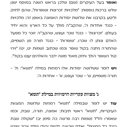
ואומר
בעל העיקרים (שם) שלכן בראש השנה במוסף ישנן
שלש ברכות נוספות: "מלכויות זכרונות ושופרות", שהם לחזק
וליטע בקרבנו את שלושת יסודות האמונה באופן זה: מלכויות
- כנגד אחדות ה', שהקב"ה מולך על כל הארץ והוא יחיד
בעולם. 'זכרונות' - כנגד שכר ועונש, שהקב"ה זוכר כל מפעל
האדם ונותן לו שכרו. 'שופרות' - כנגד תורה מן השמיים,
שהתורה ניתנה בקול שופר וכמו שכתוב (שמות יט, יט) "ויהי
קול השופר הולך וחזק מאוד משה ידבר והאלהים יעננו בקול".
ויש
לומר ששלושה יסודות אלו רמוזות במילה "תשא": ת' -
תורה משמיים, ש' - שכר ועונש, א' - אחדות ה'.
ג'
מצוות עקריות הרמוזות במילת "תשא"
עוד
יש לומר שבמילה "תשא" רמוזות שלושת המצוות
העיקריות, "תשא" ראשי תיבות: אמונה, תורה, שבת, וכמו
שאמרו חז"ל (שמות רבה פרשה כה סימן יב) "שקולה שבת
כנגד כל המצות". ואדם שרוצה להיות יהודי שלם צריך שיהיו