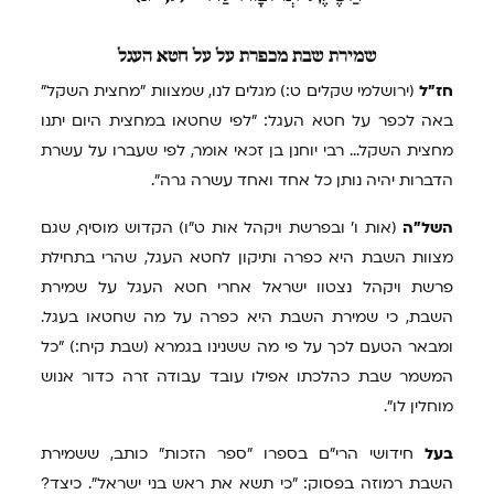
שמירת
שבת מכפרת על על חטא העגל
חז"ל
(ירושלמי שקלים ט:) מגלים לנו, שמצוות "מחצית השקל"
באה לכפר על חטא העגל: "לפי שחטאו במחצית היום יתנו
מחצית השקל... רבי יוחנן בן זכאי אומר, לפי שעברו על עשרת
הדברות יהיה נותן כל אחד ואחד עשרה גרה".
השל"ה
(אות ו' ובפרשת ויקהל אות ט"ו) הקדוש מוסיף, שגם
מצוות השבת היא כפרה ותיקון לחטא העגל, שהרי בתחילת
פרשת ויקהל נצטוו ישראל אחרי חטא העגל על שמירת
השבת, כי שמירת השבת היא כפרה על מה שחטאו בעגל.
ומבאר הטעם לכך על פי מה ששנינו בגמרא (שבת קיח:) "כל
המשמר שבת כהלכתו אפילו עובד עבודה זרה כדור אנוש
מוחלין לו".
בעל
חידושי הרי"ם בספרו "ספר הזכות" כותב, ששמירת
השבת רמוזה בפסוק: "כי תשא את ראש בני ישראל". כיצד?