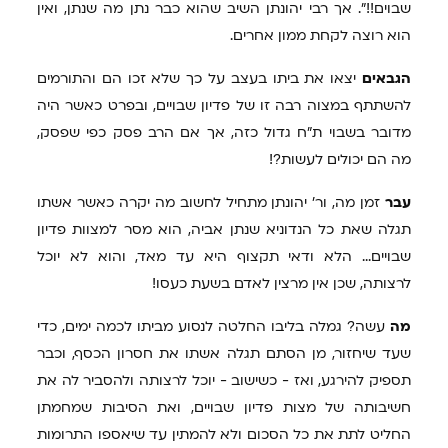
שבוים!!". אך רבי יהונתן השיב שהוא כבר נתן מה שנתן, ואין
הוא רוצה לקחת ממון אחרים.
הגבאים
יצאו את ביתו בעצב על כך שלא זכו הם והתורמים
להשתתף במצוה רבה זו של פדיון שבויים, ובפרט כאשר היה
מדובר בשבוי ת"ח גדול כזה, אך אם הרב פסק כפי שפסק,
מה הם יכולים לעשות?!
עבר
זמן מה, ור' יהונתן מתחיל לחשוב מה יקרה כאשר אשתו
תגלה שאת כל הנדוניא שנתן אביה, הוא מסר למצוות פדיון
שבויים... הלא ודאי תקצוף היא עד מאד, והוא לא יוכל
לרצותה, שכן אין מרצין לאדם בשעת כעסו!
מה
עשה? גמלה בליבו החלטה לנסוע מביתו לכמה ימים, כדי
שעד שיחזור, מן הסתם תגלה אשתו את חסרון הכסף, וכבר
תספיק להירגע, ואז - כשישוב - יוכל לרצותה ולהסביר לה את
חשיבותה של מצות פדיון שבויים, ואת הסיבות שמחמתן
החליט לתת את כל הסכום ולא להמתין עד שיאספו התרומות