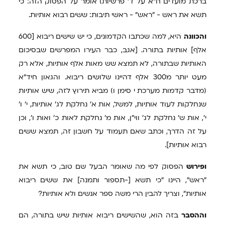
ברכת מועדים ח"א על ד' פרשיות) אומר על הפסוק הזה: כי
תשא את ראש - "ראש" - ראשי תיבות: ששים רבוא אותיות.
והכוונה
היא, למה שכתבו הקדמונים, כי יש שישים ריבוא [600
אלף] אותיות בתורה. [אגב, כבר העירו המפרשים שבסיכום
האותיות שבתורה, לא תמצא שש מאות אלף אותיות, אלא רק
מעט יותר מ300 אלף דהיינו שלושים ריבוא. והגאון חיד"א
(מדבר קדמות מערכת י סימן ו) מביא תירוץ לזה, שיש אותיות
שנחלקות לעוד אותיות, למשל, אות א' נחלקת לג' אותיות, י' ו'
י', אות ש' נחלקת לג' ווי"ן, אות מ' נחלקת לאות כ' ואות ו', וכן
על זה הדרך, וכתב שאם תעמוד על חשבון זה, תמצא ששים
רבוא אותיות].
ופירוש
הפסוק לפי מה שאומר הבעל שם טוב, כי תשא את
"ראש", היינו "כי תשא [-תספור ותמנה] את ששים ריבוא
אותיות", וצריך להבין הרי משה ספר אנשים ולא אותיות?
וההסבר
בזה הוא, שהשישים ריבוא אותיות שיש בתורה, הם