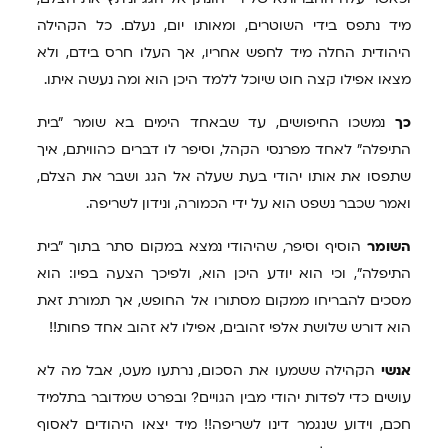
מיד נתפס בידי השוטרים, ומאותו יום, נעלם. כל הקהילה
היהודית החלה מיד לחפש אחריו, אך העלו חרס בידם, ולא
מצאו אפילו קצה חוט שיוכל ללמד היכן הוא ומה נעשה איתו.
כך
נמשכו החיפושים, עד שבאחד הימים בא שומר "בית
התיפלה" לאחד מפרנסי הקהל, וסיפר לו דברים כהוויתם, איך
שתפסו את אותו יהודי בעת שעלה אל הגג ושבר את הצלם,
ואמר שכבר נשפט הוא על ידי הכמורה, ונידון לשריפה.
השומר
הוסיף וסיפר, שהיהודי נמצא במקום סתר בתוך "בית
התיפלה", וכי הוא יודע היכן הוא, ולפיכך הצעה בפיו: הוא
מסכים להבריחו ממקום מסתורו אל החופש, אך תמורת זאת
הוא דורש שלושת אלפי זהובים, אפילו לא זהוב אחד פחות!!
אנשי
הקהילה ששמעו את הסכום, נרתעו מעט, אבל מה לא
עושים כדי לפדות יהודי מבין הגויים? ובפרט שמדובר בתלמיד
חכם, וידוע שנגמר דינו לשריפה!! מיד יצאו היהודים לאסוף