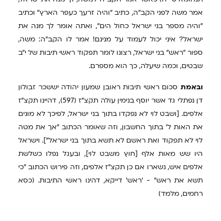
אמר משה לפני הקב"ה, כתיב "והיה זרעך כעפר הארץ" וכתיב
"והיה מספר בני ישראל כחול הים", ואתה אומר לך מנה את
ישראל? איני יכול לעמוד על מנינם! אמר לו הקב"ה: משה,
ספור "ראש" בני ישראל, רצונו לומר תפקוד ראשי תיבות של י"ב
שבטים, וכמה שיעלה, כך הוא מספרם.
ובאמת
סכום ראשי תיבות ראובן שמעון יהודה יששכר זבולון
דן נפתלי גד אשר יוסף בנימין עולה תקצ"ז (597), דהיינו תקצ"ז
אלפים. [ושבט לוי לא נפקדו בתוך בני ישראל, לפיכך לא מונים
את האות ל' בתוך החשבון, וזה שאומר הכתוב "אך את מטה
לוי לא תפקוד ואת ראשם לא תשא בתוך בני ישראל"]. וישראל
היו שש מאות אלף [חוץ משבט לוי], ובעגל נפלו כשלשת
אלפים איש, נשארו אם כן תקצ"ז אלפים, וזה פירוש הכתוב "כי
תשא את ראש" - 'ראש' דייקא, דהינו ראשי התיבות. (כסא
רחמים, מלמד)