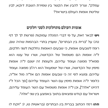
עמלק". וצריך להבין את הקשר בין שמירת השבת דוקא, לבין
שליטת אומות העולם בישראל?
אומות
העולם מתחלקות לשני חלקים
ויש
לבאר זאת, על פי דברי המגלה עמוקות (פרשת לך לך דף
טז.) על "ברית בין הבתרים", שעניין בתרי הבהמות שהיה שם,
רומז לשבעים אומות, כי שבעים האומות נחלקות לשני חלקים,
ל"ה אומות הם משמאל של הקדושה, ושרו של עשו הוא
סמא"ל ממונה ועומד עליהם, ולעומת זה ישנם ל"ה אומות
מימין של הקדושה, ושרו של ישמעאל הוא רה"ב ממונה ועומד
עליהם. נמצא לפי זה כי שבעים אומות הם אל"ה מול אל"ה,
כלומר ל"ה אומות מימין עם השר העומד עליהם [סך הכל ל"ו
דהיינו "אלה"], וכן ל"ה אומות משמאל עם השר העומד עליהם,
וישראל עם קודש נמצאים בתווך באמצע בין שני "אלה".
וזהו
רמז הכתוב בברית בין הבתרים (בראשית טו, י): "ויקח לו