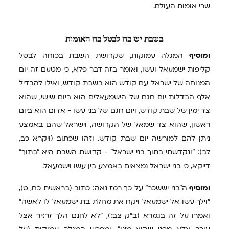
שרי אומות העולם.
בשבת
יש כח לבטל כח האומות
ומוסיף
המגלה עמוקות, שקדושת השבת בכוחה לבטל
קליפות ישמעאל ועשו, ואומר בזה דבר פלא, כי מטעם זה יום
המנוחה של ישראל עם קודש הוא בשבת קודש, ואילו להבדיל
אלף הבדלות יום חגם של הישמעאלים הוא ביום שישי, שהוא
צד ימין של שבת קודש, ויום חגם של בני עשו - אדום הוא ביום
ראשון, שהוא צד שמאל של הקדושה, וישראל שהם באמצע
ניתן להם למורשה יום שבת קודש. וזהו שכתוב (ויקרא כב,
לב): "ונקדשתי בתוך בני ישראל" - קדושת השבת היא "בתוך"
דייקא, כי בני ישראל נמצאים באמצע בין עשו וישמעאל.
ומוסיף
ה"בני יששכר" על כך רמז נאה: כתוב (בראשית כח, ט),
"וילך עשו אל ישמעאל ויקח את מחלת בת ישמעאל לו לאשה"
ואמרו על זה בגמרא (ב"ק צב:), "לא לחנם הלך זרזיר אצל