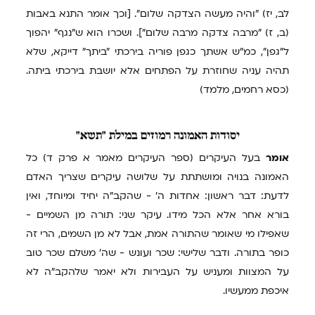
לב, יז) "והיה מעשה הצדקה שלום". [וכך אומר התנא באבות
(ב, ז) "מרבה צדקה מרבה שלום"]. ושכרו הוא ש"נגף" יהפוך
ל"גפן", כמ"ש אשתך כגפן פוריה בירכתי "ביתך" דייקא, שלא
תהיה עניה שחוזרת על הפתחים אלא יושבת בירכתי ביתה.
(כסא רחמים, מלמד)
יסודות
האמונה רמוזים במילת "תשא"
אומר
בעל העיקרים (ספר העיקרים מאמר א פרק ד) כל
האמונה בנויה ומושתתת על שלושה עיקרים שצריך האדם
לדעת: דבר ראשון: אחדות ה' - שהקב"ה יחיד ומיוחד, ואין
בורא אחר אלא הכל מידו. עיקר שני: תורה מן השמיים -
שאפילו מי שאומר שהתורה אמת, אבל לא מן השמים, הרי זה
כופר בתורה. ודבר שלישי: שכר ועונש - שה' משלם שכר טוב
על המצוות ומעניש על העבירות ולא יאמר שלהקב"ה לא
איכפת ממעשיו.