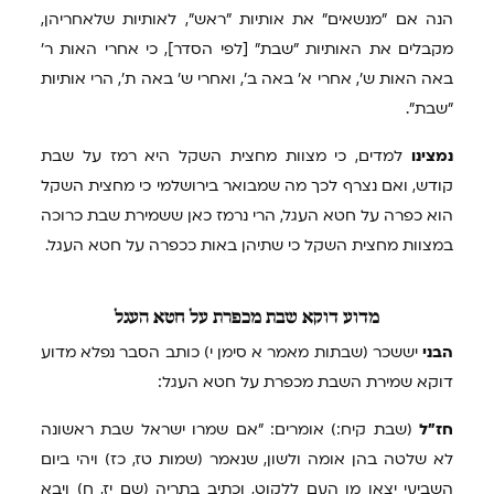
הנה אם "מנשאים" את אותיות "ראש", לאותיות שלאחריהן,
מקבלים את האותיות "שבת" [לפי הסדר], כי אחרי האות ר'
באה האות ש', אחרי א' באה ב', ואחרי ש' באה ת', הרי אותיות
"שבת".
נמצינו
למדים, כי מצוות מחצית השקל היא רמז על שבת
קודש, ואם נצרף לכך מה שמבואר בירושלמי כי מחצית השקל
הוא כפרה על חטא העגל, הרי נרמז כאן ששמירת שבת כרוכה
במצוות מחצית השקל כי שתיהן באות ככפרה על חטא העגל.
מדוע
דוקא שבת מכפרת על חטא העגל
הבני
יששכר (שבתות מאמר א סימן י) כותב הסבר נפלא מדוע
דוקא שמירת השבת מכפרת על חטא העגל:
חז"ל
(שבת קיח:) אומרים: "אם שמרו ישראל שבת ראשונה
לא שלטה בהן אומה ולשון, שנאמר (שמות טז, כז) ויהי ביום
השביעי יצאו מן העם ללקוט, וכתיב בתריה (שם יז, ח) ויבא