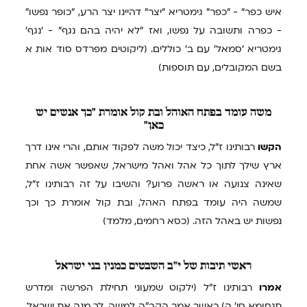
איש כפר" - "כפר" גימטריא "יצר" דהיינו יצר הרע, "כופר נפשו"
- כפרה ותשובה על נפשו, ואז "לא יהיה בהם נגף" - 'נגף'
גימטריא 'סמאל' עם ב' כוללים. (ליקוטים מפרדס סוד אות א
בשם המקובלים, עם תוספות)
משה
עומד בפתח האוהל ובת קול אומרת "כך אנשים יש
כאן"
הקשו
רבותינו ז"ל, כיצד יכול משה לפקוד אותם, והרי אינו דרך
ארץ שילך לתוך כל אהל ואהל מישראל, שאפשר אשה אחת
שאינה צנועה או ראשה פרוע? והשיבו על זה רבותינו ז"ל,
שמשה היה עומד בפתח האהל, ובת קול אומרת כך וכך
נפשות יש באהל הזה. (כסא רחמים, מלמד)
ראשי
תיבות של י"ב השבטים כמנין בני ישראל
אמרו
רבותינו ז"ל (ילקוט שמעוני תחילת הפרשה ומדרש
תנחומא סי' ה) כאשר אמר הקב"ה למשה, לך מנה את ישראל,