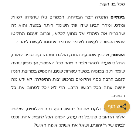
מכל בני העיר.
בינתיים
התגלה דבר הבריחה, הכמרים גילו שהנידון למוות
נמלט, ומהר הבינו שידו של השומר היתה במעל, והוא זה
שהבריח את היהודי אל מחוץ לכלאו, וברוב זעמם החליטו
אנשי הכמורה לעשות לשומר את מה שזממו לעשות ליהודי.
השומר,
שהבין שטבעת החנק הולכת ומתהדקת סביב צוארו,
החליט שעליו למהר ולברוח מהר ככל האפשר, אך מכיון שהיה
שומר ותיק בכנסיה במשך עשרות שנים, והספיק במרוצת הזמן
לגנוב הרבה כסף ויהלומים מרכוש "בית התיפלה", לא ידע מה
יעשה עתה בכל רכושו הרב... הרי לא יוכל לסחוב את כל
רכושו...
שיתוף
בצר
לו הלך ולקח את כל רכושו, כסף זהב ויהלומים, ושלשת
אלפי הזהובים שקיבל זה עתה, הכניס הכל לחבית אחת, נכנס
לביתו של ר' יהונתן, ושאל את אשתו: איפה האיש?