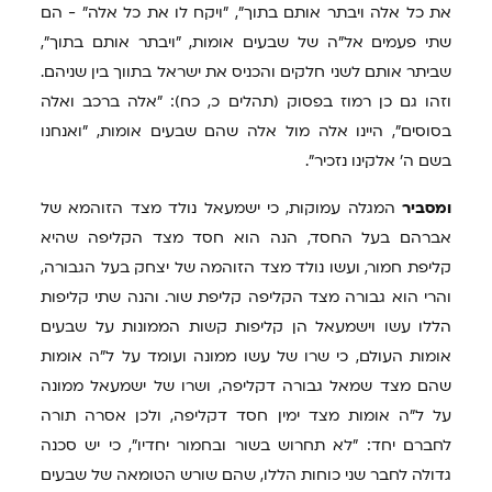
את כל אלה ויבתר אותם בתוך", "ויקח לו את כל אלה" - הם
שתי פעמים אל"ה של שבעים אומות, "ויבתר אותם בתוך",
שביתר אותם לשני חלקים והכניס את ישראל בתווך בין שניהם.
וזהו גם כן רמוז בפסוק (תהלים כ, כח): "אלה ברכב ואלה
בסוסים", היינו אלה מול אלה שהם שבעים אומות, "ואנחנו
בשם ה' אלקינו נזכיר".
ומסביר
המגלה עמוקות, כי ישמעאל נולד מצד הזוהמא של
אברהם בעל החסד, הנה הוא חסד מצד הקליפה שהיא
קליפת חמור, ועשו נולד מצד הזוהמה של יצחק בעל הגבורה,
והרי הוא גבורה מצד הקליפה קליפת שור. והנה שתי קליפות
הללו עשו וישמעאל הן קליפות קשות הממונות על שבעים
אומות העולם, כי שרו של עשו ממונה ועומד על ל"ה אומות
שהם מצד שמאל גבורה דקליפה, ושרו של ישמעאל ממונה
על ל"ה אומות מצד ימין חסד דקליפה, ולכן אסרה תורה
לחברם יחד: "לא תחרוש בשור ובחמור יחדיו", כי יש סכנה
גדולה לחבר שני כוחות הללו, שהם שורש הטומאה של שבעים