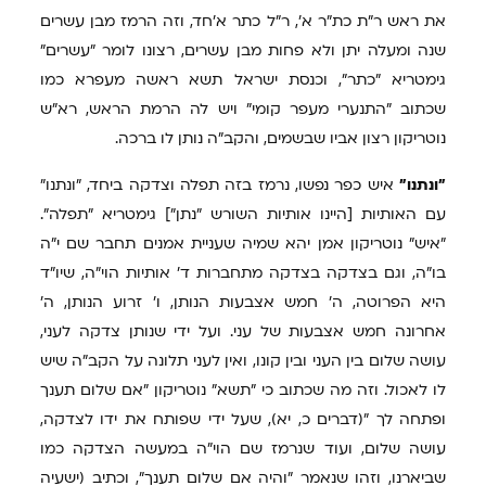
את ראש ר"ת כת"ר א', ר"ל כתר א'חד, וזה הרמז מבן עשרים
שנה ומעלה יתן ולא פחות מבן עשרים, רצונו לומר "עשרים"
גימטריא "כתר", וכנסת ישראל תשא ראשה מעפרא כמו
שכתוב "התנערי מעפר קומי" ויש לה הרמת הראש, רא"ש
נוטריקון רצון אביו שבשמים, והקב"ה נותן לו ברכה.
"ונתנו"
איש כפר נפשו, נרמז בזה תפלה וצדקה ביחד, "ונתנו"
עם האותיות [היינו אותיות השורש "נתן"] גימטריא "תפלה".
"איש" נוטריקון אמן יהא שמיה שעניית אמנים תחבר שם י"ה
בו"ה, וגם בצדקה בצדקה מתחברות ד' אותיות הוי"ה, שיו"ד
היא הפרוטה, ה' חמש אצבעות הנותן, ו' זרוע הנותן, ה'
אחרונה חמש אצבעות של עני. ועל ידי שנותן צדקה לעני,
עושה שלום בין העני ובין קונו, ואין לעני תלונה על הקב"ה שיש
לו לאכול. וזה מה שכתוב כי "תשא" נוטריקון "אם שלום תענך
ופתחה לך "(דברים כ, יא), שעל ידי שפותח את ידו לצדקה,
עושה שלום, ועוד שנרמז שם הוי"ה במעשה הצדקה כמו
שביארנו, וזהו שנאמר "והיה אם שלום תענך", וכתיב (ישעיה