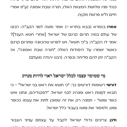
כנגד פניו שלושת המצוות האלו, תורה שבת אמונה (ע"פ אמרי
חיים ח"א פרשת מקץ).
אמרו
בגמרא (בבא בתרא י:) אמר משה לפני הקב"ה: רבונו
של עולם במה תרום קרנם של ישראל [אחרי חטא העגל]?
אמר לו הקב"ה: ב"כי תשא". ויש לפרש שהכוונה שתרום קרנם
כאשר ישמרו על היסודות האלה "תורה שבת ואמונה", אז
הקב"ה יתן להם סליחה וכפרה. (רבנו יהודה מועלם)
מי
שמוסר עצמו לכלל ישראל ראוי להיות מנהיג
דורשי
רשומות דורשים כך: "כי תשא את ראש בני ישראל" - כי
תבוא לְמַנּוֹת ראש ומנהיג לבני ישראל. "לפקודיהם, ונתנו איש
כופר נפשו" - תמנה רק את זה שמוכן לתת את עצמו ככופר
נפש, ולמסור את נפשו בעבור כלל ישראל.
ולכן
צריכים גדולי ישראל לקבל על עצמם ענייני הצבור