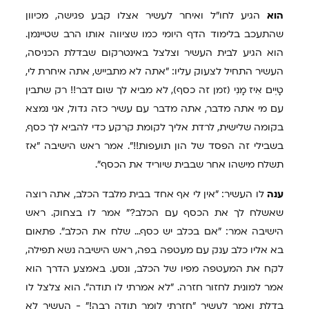
הוא
הגיע לחו"ל ואיחר לעשיר אצלו קבע פגישה, מכיוון
שהתעכב בלימוד הדף היומי כמו שציווה אותו הרב שטיינמן.
הוא הגיע לבית העשיר וצלצל באינטרקום שבדלת הכניסה,
העשיר התחיל לצעוק עליו: "אתה לא מתבייש, אתה איחרת לי,
טָיְים אִיז מָנִי (זמן זה כסף), לא מביא לך שום דבר!! רק שתבין
עם מי אתה מדבר, אתה מדבר עם עשיר כזה גדול, אני נמצא
בקומה שלישית, לרדת אליך לקומת קרקע כדי להביא לך כסף,
בשבילי זה הפסד של הון תועפות!!". אמר ראש הישיבה "אז
תשלח מישהו אחר שבבית שיוריד את הכסף".
ענה
לו העשיר: "אין לי אף אחד בבית מלבד הכלב, אתה רוצה
שאשלח לך את הכסף עם הכלב?" אמר לו בצחוק. ראש
הישיבה אמר: "אם בכלב יש כסף... שלח את הכלב". פתאום
בא אליו כלב ענק עם מעטפה בפה, ראש הישיבה נשא תפילה,
לקח את המעטפה מפיו של הכלב, ונסע. באמצע הדרך הוא
אמר למונית לחזור חזרה. "לא אמרתי לו תודה". הוא צלצל לו
בדלת ואמר לעשיר "חזרתי לומר תודה רבה!" - העשיר לא