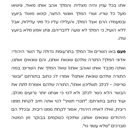
אתו בכל עניין והיה מצליח. והמלך אהב אותו מאוד, ונישאו
מעל כל שריו. ושרי המלך ואנשי החצר, קינאו מאוד ביועץ
ובמעמדו הרם אצל המלך, והעלילו עליו כל מיני עלילות, אבל
ללא הועיל, כי המלך לא שעה לדבריהם, ונתן אמון מלא ביועץ
שלו.
פעם
באו השרים אל המלך בתרעומת גדולה על השר היהודי:
אדוני המלך! התורה שלהם שונאת אותנו, והם שונאים אותנו,
ואתה מכבד אותו ואוהב אותו! שאל המלך את השרים: במה
התורה שלהם שונאת אותנו? אמרו לו: כתוב בתורתם "ובשר
טריפה - לכלב תשליכון אותו", התורה שלהם אומרת לתת את
הבשר הלא כשר לכלב ולא לגוי כי אנחנו יותר גרועים מכלב.
ועוד כתוב בתורתם: "לנכרי תשיך" לגוי אתה חייב לקחת ממנו
ריבית, ואילו לאחיו היהודי, אסור לקחת ממנו ריבית. ובכלל הם
היהודים שונאים אותנו, שתיכף כשקמים בבוקר מן המטה
מברכים "שלא עשני גוי".