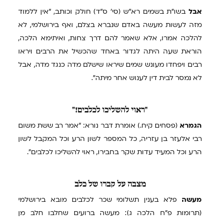
אבל
בשו"ת בשמים רא"ש (סי' ס"ד) חולק וכותב, "אין ללמוד
מזה לעשות מעשה באדם שנברא בצלם, ואף בירושלמי, לא
להלכה אמרו, אלא שאמר להם דרך צחות, ואיתימא הלכה,
הוראת שעה היתה לגדור באחד שהכשיל את הרבים ויראו
רבים ויפחדו מעונש שמים שיראו שישלם מדה כנגד מדה, אבל
לא נמסר לבית דין לענוש אחר מיתה".
"ראוי
להשליכו לכלבים!"
הגמרא
(פסחים קיח.) אומרת דבר נורא: "אמר רב ששת משום
רבי אלעזר בן עזריה, כל המספר לשון הרע וכל המקבל לשון
הרע וכל המעיד עדות שקר בחבירו, ראוי להשליכו לכלבים".
מצבה
על קברו של כלב
מעשה
פלא בענין תשלומי שכר לכלבים מובא בירושלמי
(תרומות פ"ח הלכה ג): מעשה ברועים שחלבו חלב מן