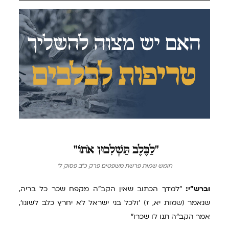
"לַכֶּלֶב
תַּשְׁלִכוּן אֹתוֹ"
חומש שמות פרשת משפטים פרק כ"ב פסוק ל'
וברש"י:
"למדך הכתוב שאין הקב"ה מקפח שכר כל בריה,
שנאמר (שמות יא, ז) 'ולכל בני ישראל לא יחרץ כלב לשונו',
אמר הקב"ה תנו לו שכרו"