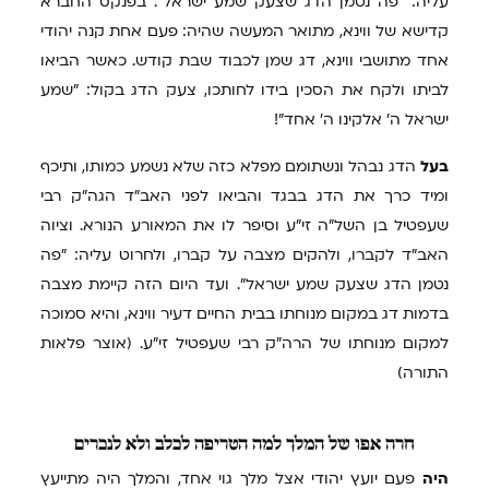
עליה: "פה נטמן הדג שצעק שמע ישראל". בפנקס החברא
קדישא של ווינא, מתואר המעשה שהיה: פעם אחת קנה יהודי
אחד מתושבי ווינא, דג שמן לכבוד שבת קודש. כאשר הביאו
לביתו ולקח את הסכין בידו לחותכו, צעק הדג בקול: "שמע
ישראל ה' אלקינו ה' אחד"!
בעל
הדג נבהל ונשתומם מפלא כזה שלא נשמע כמותו, ותיכף
ומיד כרך את הדג בבגד והביאו לפני האב"ד הגה"ק רבי
שעפטיל בן השל"ה זי"ע וסיפר לו את המאורע הנורא. וציוה
האב"ד לקברו, ולהקים מצבה על קברו, ולחרוט עליה: "פה
נטמן הדג שצעק שמע ישראל". ועד היום הזה קיימת מצבה
בדמות דג במקום מנוחתו בבית החיים דעיר ווינא, והיא סמוכה
למקום מנוחתו של הרה"ק רבי שעפטיל זי"ע. (אוצר פלאות
התורה)
חרה
אפו של המלך למה הטריפה לכלב ולא לנכרים
היה
פעם יועץ יהודי אצל מלך גוי אחד, והמלך היה מתייעץ