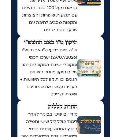
שליט״א - מעמד אדיר של
קריאת מעל 100 ספרי תהילים
עם תקיעות שופרות וחצוצרות
והקפות מסביב לתיבה עם
שבעה כורתי ברית
תיקון ט"ו באב התשפ"ו
אי"ה ביום רביעי ט״ו אב תשפ״ו
(29/07/2026) יערכו חכמי
ומקובלי ישיבת המקובלים נהר
שלום תיקון מיוחד לזיווגים
הגונים וכן תיקון לכל הישועות •
העבירו עכשיו את שמותיכם
ושמות יקיריכם.
התרת קללות
מידי יום שישי בבוקר לאחר
לימוד כולל ליל שישי ותפילה
בהנץ החמה עורכים חכמי
ומקובלי ישיבת המקובלים נהר