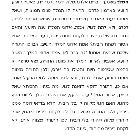
המלך
בשמעו דברים אלו נתמלא חימה, למחרת, כאשר הופיע
היועץ בארמון כדרכו, הראה לו המלך פנים חמוצות, ושאל
אותו בכעס: האם נכון שכתוב בתורתכם, שבשר טריפה לזרוק
לכלב, ולא לתת לגוי? אמת, אדוני המלך! ענה היועץ, והאם
כתוב גם: שלנכרי צריך לקחת ממנו ריבית, בעוד שליהודי אחיו
אסור לקחת ריבית? אמת אדוני המלך! השיב, אם כן התורה
שלכם שונאת אותנו! "זה כבר לא אמת אדוני המלך!" השיב
היועץ, אסביר לאדוני המלך את כוונת התורה, מהי טרפה, זו
בהמה שטרפוה חיות והטילו בה ארס, ולכן התורה מצווה
אותנו לזרוק אותה לכלב, ולא לתת אותה לגוי להרעיל אותו,
אם כן, התורה דוקא דואגת לגוי. ומה בענין הרבית? שאל
המלך, אדוני המלך! ענה היועץ, אם היהודי הולך ללוות כסף
מהגוי, האם הגוי מלווה לו בלי ריבית, הלא בודאי לוקח ממנו
ריבית, ולכן התורה מרשה גם לנו לקחת ריבית מהגוי, אבל
היהודי מלוה ליהודי בלי ריבית, לכן התורה מצווה אותנו לא
לקחת ריבית מהיהודי, כי זה הדדי.