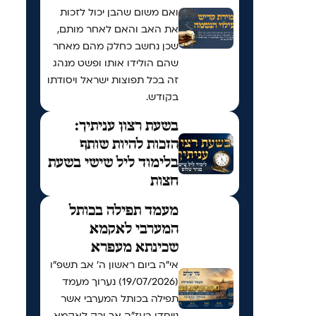
ואם משום שהבן יכול לזכות
את האב והאם לאחר מותם,
שכן נחשב כחלק מהם מאחר
שהם הולידו אותו ופשט מנהג
זה בכל תפוצות ישראל ויסודתו
בקודש.
בשעת רצון עניתיך:
הזכות להיות שותף
בלימוד ליל שישי בשעת
חצות
מעמד תפילה בכותל
המערבי לאקמא
שכינתא מעפרא
אי"ה ביום ראשון ה׳ אב תשפ״ו
(19/07/2026) נערוך מעמד
תפילה בכותל המערבי אשר
נייחדו בעז"ה אך ורק לאקמא