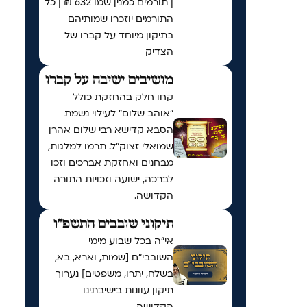
| תורמים כמנין שמו 632 ₪ | כל
התורמים יוזכרו שמותיהם
בתיקון מיוחד על קברו של
הצדיק
מושיבים ישיבה על קברו
קחו חלק בהחזקת כולל
“אוהב שלום” לעילוי נשמת
הסבא קדישא רבי שלום אהרן
שמואלי זצוק״ל. תרמו למלגות,
מבחנים ואחזקת אברכים וזכו
לברכה, ישועה וזכויות התורה
הקדושה.
תיקוני שובבים התשפ"ו
אי"ה בכל שבוע מימי
השובבי"ם [שמות, וארא, בא,
בשלח, יתרו, משפטים] נערוך
תיקון עוונות בישיבתינו
הקדושה.