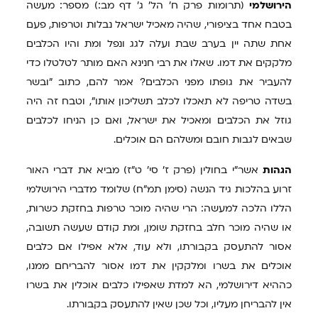
הירושלמי
(תרומות פרק ח' הל' ג' דף מב:) מספר: מעשה
בטבח אחד בציפורי, שהיה מאכיל ישראל נבלות וטרפות, פעם
אחת שתה יין בערב שבת ועלה לגג ונפל ומת והיו הכלבים
מלקקים את דמו. שאלו את רבי חנינא האם מותר לטלטלו כדי
להעביר את גופתו מפני הכלבים? אמר להם, כתוב "ובשר
בשדה טריפה לא תאכלו לכלב תשליכון אותו", וטבח זה היה
גוזל את הכלבים ומאכיל את ישראל, ואם כן הניחו לכלבים
שבאים לגבות חובם ומשלהם הם אוכלים.
הגהות
אשר"י בחולין (פרק ז' סי' ט"ז) מביא את דברי האור
זרוע בהלכות גיד הנשה (סימן תמ"ח) שלומד מדברי הירושלמי
הללו הלכה למעשה: הרי שהיה מוכר טרפות בחזקת כשרות,
או שהיה מוכר חלב בחזקת שומן, ומת קודם שעשה תשובה,
אסור להתעסק בקבורתו, ולא עוד, אלא אפילו אם כלבים
אוכלים את בשרו ומלקקין את דמו אסור להבריחם ממנו,
כההיא דירושלמי, הא למדת שאפילו כלבים אוכלין את בשרו
אין להבריחן מעליו, וכל שכן שאין להתעסק בקבורתו.