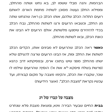
הבהמות. והנה מבלי ששמו לב, בא נחש ושתה מהחלב,
וממילא החלב נעשה מסוכן לשתיה מחמת הארס. לאותם
רועים התלוה הכלב שלהם, אותו הכלב כן ראה שהנחש שתה
מן החלב, וכשבאו הרועים ורצו לשתות מהחלב, נבח הכלב
בכדי להזהירם שימנעו מלשתות. אולם הרועים לא הבינו את
כוונת הכלב, ובאו לשתות מהחלב.
כאשר
ראה הכלב שהרועים לא מבינים אותו, הקדים הכלב
לשתות את החלב ומת, אז הבינו הרועים שרצה להצילם שלא
ישתו מהחלב מפני שיש בתוכו ארס, ובפסיקתא דרב כהנא
(פרשת בשלח פיסקא י"א אות א') הוסיף: שהרועים שילמו לו
שכר, שקברו את הכלב, והקימו מצבה על מקום קבורתו, ועד
עכשיו נקראת "מצבת הכלב". (אוצר הידיעות)
מצבה
על קברו של דג
בבית
החיים שבעיר הבירה ווינא, נמצאת מצבת פלא שנחרט