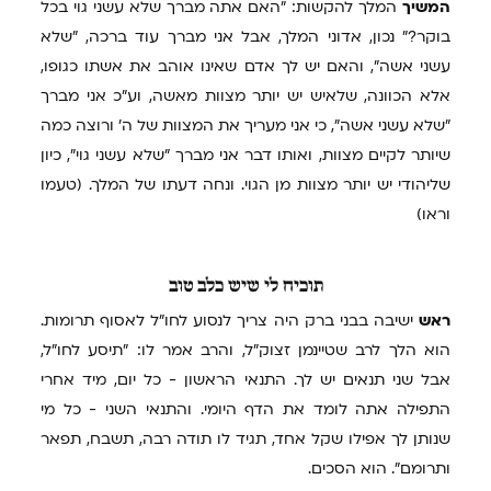
המשיך
המלך להקשות: "האם אתה מברך שלא עשני גוי בכל
בוקר?" נכון, אדוני המלך, אבל אני מברך עוד ברכה, "שלא
עשני אשה", והאם יש לך אדם שאינו אוהב את אשתו כגופו,
אלא הכוונה, שלאיש יש יותר מצוות מאשה, וע"כ אני מברך
"שלא עשני אשה", כי אני מעריך את המצוות של ה' ורוצה כמה
שיותר לקיים מצוות, ואותו דבר אני מברך "שלא עשני גוי", כיון
שליהודי יש יותר מצוות מן הגוי. ונחה דעתו של המלך. (טעמו
וראו)
תוכיח
לי שיש כלב טוב
ראש
ישיבה בבני ברק היה צריך לנסוע לחו"ל לאסוף תרומות.
הוא הלך לרב שטיינמן זצוק"ל, והרב אמר לו: "תיסע לחו"ל,
אבל שני תנאים יש לך. התנאי הראשון - כל יום, מיד אחרי
התפילה אתה לומד את הדף היומי. והתנאי השני - כל מי
שנותן לך אפילו שקל אחד, תגיד לו תודה רבה, תשבח, תפאר
ותרומם". הוא הסכים.