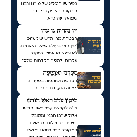
בפירושו הנפלא של מורנו ורבנו
המקובל הצדיק רבי בניהו
שמואלי שליט״א.
יין נהרות גן עדן
הבטחת מרן הרש"ש זיע"א:
"אין חולי בעולם שאלו האותיות
לא ירפאוהו אפילו לפקוד
עקרות ולהסיר הקדחות כולם"
סְעָדֵנִי וְאִוָּשֵעָה
הקדשה ושותפות בסעודת
מצווה הנערכת מידי יום
תיקון ערב ראש חודש
אי"ה לקראת ערב ראש חודש
אלול יערכו חכמי ומקובלי
ישיבת נהר שלום ובראשם
המקובל הרב בניהו שמואלי