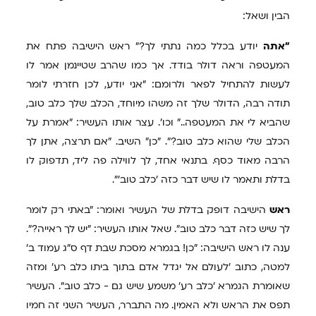
הבין ושאל:
"אתה
יודע בכלל כמה נתתי לך?" ראש הישיבה פתח את
המעטפה וראה דולר בודד. אך כמו שהרב שטיינמן אמר לו
לעשות להתחיל לפאר ולרומם: "אני יודע, לכן חזרתי לומר
תודה רבה, הדולר שלך זה משהו מיוחד, הכלב שלך כלב טוב,
שהביא לי את המעטפה.." וכו'. עצר אותו העשיר: "אמרת על
הכלב שלי שהוא כלב טוב?". "כן" השיב. "אם תרצה, אתן לך
הרבה מאוד כסף. בתנאי אחד, לך לווילה פה ליד, תדפוק לו
בדלת ותאמר לו שיש דבר כזה 'כלב טוב'".
ראש
הישיבה דופק בדלת של העשיר ואומר: "באתי רק לומר
לך שיש כזה דבר כלב טוב". שאל אותו העשיר: "יש לך ראייה?".
ענה לו ראש הישיבה: "כן! בגמרא מסכת שבת דף ס"ג עמוד ב'
למטה, כתוב 'לעולם אל יגדל אדם בתוך ביתו כלב רע' ומזה
שאומרת הגמרא 'כלב רע' משמע שיש גם - כלב טוב". העשיר
תפס את הראש ולא האמין. מה התברר, העשיר השני זה חמיו