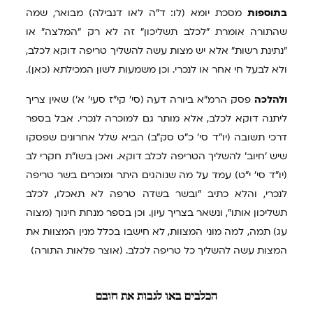
בתוספות
מסכת יומא (לו: ד"ה לאו דנבילה) מבואר, שמה
שהתורה אומרת "לכלב תשליכון" זה לא רק "המלצה" או
"נתינת רשות" אלא יש מצות עשה להשליך טריפה דוקא לכלב,
ולא לבעל חי אחר או לנכרי. וכן משמעות לשון המכילתא (כאן).
ולהלכה
פסק הרמ"א ביורה דעה (סי' קי"ז סעי' א') שאין צריך
ליתנה דוקא לכלב, אלא מותר גם למוכרה לנכרי. אבל בספר
דרכי תשובה (יו"ד סי' כ"ט סק"ב) הביא שלל אחרונים שפסקו
שיש 'חיוב' להשליך הטריפה לכלב דוקא. ואכן בשו"ת חקרי לב
(יו"ד סי' י"ט) עמד על מה שנוהגים היתר ומוכרים בשר טריפה
לנכרי, והלא כתיב "ובשר בשדה טרפה לא תאכלו, לכלב
תשליכון אותו", ונשאר בצריך עיון. וכן בספר מנחת חינוך (מצוה
עג) תמה, למה מוני המצוות, לא חישבו בכלל מנין המצוות את
המצות עשה להשליך כל טריפה לכלב. (אוצר פלאות התורה)
הכלבים
באו לגבות את חובם