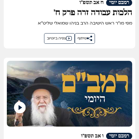
רמבם יומי
ח אב תשפ"ו
הלכות עבודה זרה פרק ח'
מפי מו''ר ראש הישיבה הרב בניהו שמואלי שליט''א
שיתוף
צפיה ביוטיוב
רמבם יומי
ו אב תשפ"ו