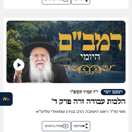
רמבם יומי
י"ז תמוז תשפ"ו
א
א
הלכות עבודה זרה פרק ד'
מפי מו''ר ראש הישיבה הרב בניהו שמואלי שליט''א
שיתוף
צפיה ביוטיוב