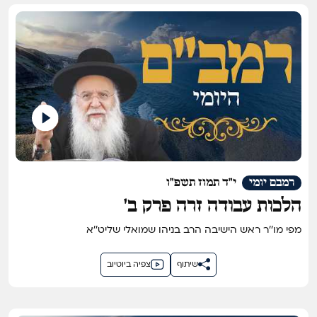
רמבם יומי
י"ד תמוז תשפ"ו
הלכות עבודה זרה פרק ב'
מפי מו''ר ראש הישיבה הרב בניהו שמואלי שליט''א
שיתוף
צפיה ביוטיוב