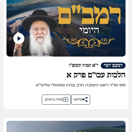
רמבם יומי
י"א תמוז תשפ"ו
הלכות עכו"ם פרק א
מפי מו''ר ראש הישיבה הרב בניהו שמואלי שליט''א
שיתוף
צפיה ביוטיוב