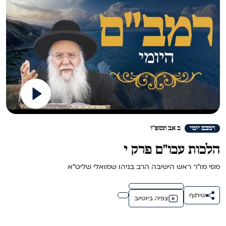
>
רמבם יומי
כ אב תשפ"ו
הלכות עכו"ם פרק י
מפי מו"ר ראש הישיבה הרב בניהו שמואלי שליט"א
שיתוף
צפיה ביוטיוב