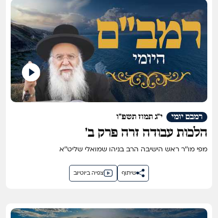
רמבם יומי
י"ג תמוז תשפ"ו
הלכות עבודה זרה פרק ב'
מפי מו''ר ראש הישיבה הרב בניהו שמואלי שליט''א
שיתוף
צפיה ביוטיוב