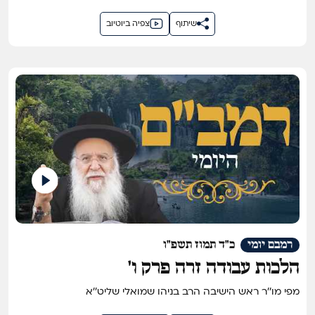
שיתוף
צפיה ביוטיוב
רמבם יומי
כ"ד תמוז תשפ"ו
הלכות עבודה זרה פרק ו'
מפי מו''ר ראש הישיבה הרב בניהו שמואלי שליט''א