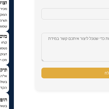
זצוק
מכירי
המקוב
שמות
מושי
קחו ח
נשמת
זצוק״
וזכו 
תיקו
אי"ה 
בשלח,
הקדו
הופי
בשור