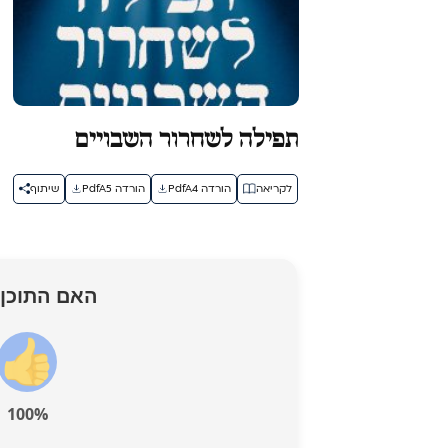
תפילה לשחרור השבויים
לקריאה
הורדה PdfA4
הורדה PdfA5
שיתוף
האם התוכן 
100%