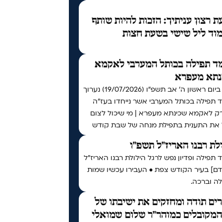
 רצון עניתיך: הזכות להיות שותף
וד ליל שישי בשעת חצות
ד תפילה בכותל המערבי לאקמא
נתא מעפרא
אי"ה ביום ראשון ה׳ אב תשפ״ו (19/07/2026) נערוך
 תפילה בכותל המערבי אשר נייחדו בעז"ה
רק לאקמא שכינתא מעפרא | מי שיכול לצום
 את התענית בתפילת מנחה של שבת קודש
לת רבנו האריז"ל תשפ"ו
תפילה ופדיון נפש לרגל הילולת רבנו האריז"ל
דם] בעיר הקודש צפת • העבירו עכשיו שמות
ה וברכה.
ים תודה ומחזקים את ישיבתו של
המקובלים כמוהר"ר שלום שמואלי