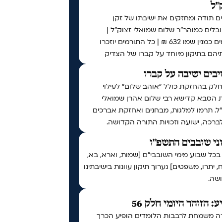
"ל
ם תודה ומחזקים את ישיבתו של זקן
לים כמוהר"ר שלום שמואלי זצוק"ל |
תורמים כמנין שמו 632 ₪ | כל התורמים יוזכרו
יהם בתיקון מיוחד על קברו של הצדיק
בים ישיבה על קברו
לק בהחזקת כולל “אוהב שלום” לעילוי
 הסבא קדישא רבי שלום אהרן שמואלי
ל. תרמו למלגות, מבחנים ואחזקת אברכים
לברכה, ישועה וזכויות התורה הקדושה.
ני שובבים התשפ"ו
בכל שבוע מימי השובבי"ם [שמות, וארא, בא,
 יתרו, משפטים] נערוך תיקון עוונות בישיבתינו
שה.
ע: הזוהר היומי חלק 56
ה משמחת לרבבות הלומדים הופיע הכרך