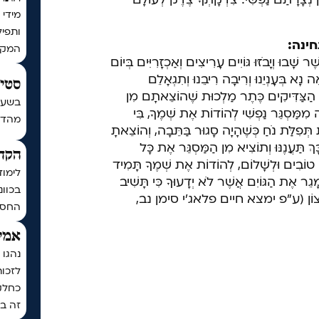
מידי 
ותפיל
ינה:
המקו
ָׁבוּ וְיָבֹזּוּ גּוֹיִים עָרִיצִים וְאַכְזָרִיִּים בְּיוֹם
 נָא בְּעָנְיֵנוּ וְרִיבָה רִיבֵנוּ וְתִגְאָלֵם
סטים
ָּל הַצַּדִּיקִים כֶּתֶר מַלְכוּת שֶׁהוֹצֵאתָם מִן
בשעה
ַּסְגֵּר נַפְשִׁי לְהוֹדוֹת אֶת שְׁמֶךָ, בִּי
מהדורת כ
ָּ תְּפִלַּת נֹחַ כְּשֶׁהָיָה סָגוּר בַּתֵּבָה, וְהוֹצֵאתָ
 כָּךְ תַּעֲנֶנּוּ וְתוֹצִיא מִן הַמַּסְגֵּר אֶת כָּל
הקדש
ִּים טוֹבִים וּלְשָׁלוֹם, לְהוֹדוֹת אֶת שְׁמֶךָ תָּמִיד
לימוד
ָגֵר אֶת הַגּוֹיִם אֲשֶׁר לֹא יְדָעוּךָ כִּי תָּשִׁיב
בכוונ
 יְהִי רָצוֹן (ע"פ ימצא חיים פלאג'י סימן נב,
החסד
אמיר
נהגו 
לזכו
כחלק
זה בכ