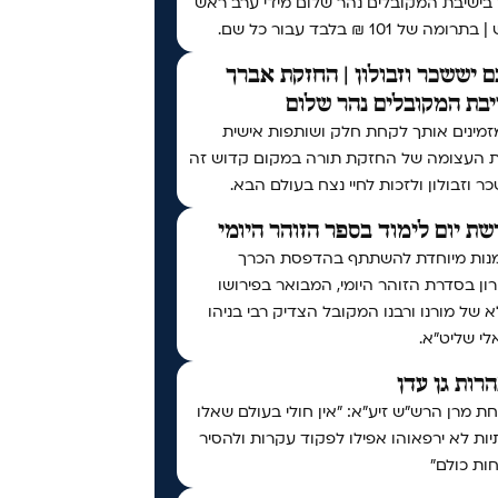
 בישיבת המקובלים נהר שלום מידי ערב ראש
ומה של 101 ₪ בלבד עבור כל שם.
 יששכר וזבולון | החזקת אברך
בת המקובלים נהר שלום
זמינים אותך לקחת חלק ושותפות אישית
ת העצומה של החזקת תורה במקום קדוש זה
ר וזבולון ולזכות לחיי נצח בעולם הבא.
ת יום לימוד בספר הזוהר היומי
נות מיוחדת להשתתף בהדפסת הכרך
ן בסדרת הזוהר היומי, המבואר בפירושו
 של מורנו ורבנו המקובל הצדיק רבי בניהו
י שליט״א.
נהרות גן עדן
 מרן הרש"ש זיע"א: "אין חולי בעולם שאלו
ות לא ירפאוהו אפילו לפקוד עקרות ולהסיר
ות כולם"