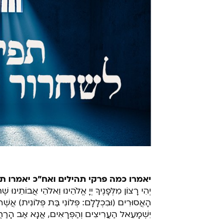
יאמרו כמה פרקי תהילים ואח"כ יאמרו תח
יְהִי רָצוֹן מִלְּפָנֶיךָ יְיָ אֱלֹהֵינוּ וֵאלֹהֵי אֲבוֹתֵינוּ 
הָאֲסוּרִים (וּבִכְלָלָם: פְּלוֹנִי בַּת פְּלוֹנִית) אֲשֶׁ
יִשְׁמָעֵאל הַעֲרִיצִים וְהַפְּרָאִים, אֲנָא אַב הָרַ