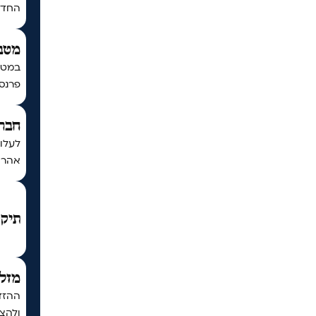
החדש 
מטב
במטב
פרנסה
חברת
לעלו
אהרון
תיקו
מזל 
ההזדמ
ולהצל