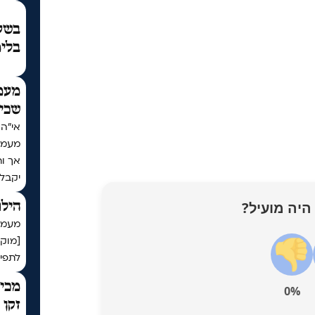
בשעת
בלימ
מעמ
שכי
מעמד
אך ו
יקבל
היה מועיל?
הילו
מעמד 
[מוק
לתפיל
מכיר
0%
זקן 