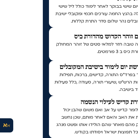
יום שישי בבוקר לאחר לימוד כולל ליל שישי
ה בהנץ החמה עורכים חכמי ומקובלי ישיבת
בלים נהר שלום סדר התרת קללות.
 זוהר הקדוש מהדורת כיס
 טובה חזר למלאי סטים של זוהר המחולק
יס ב 3 פורמטים.
ת יום לימוד בישיבת המקובלים
 בפרד"ס התורה, קדישים, ברכות, תפילות
ות הרש"ש ,שיעורי תורה, סעודה ,כלל פעילות
 בישיבה.
ת קדיש לעילוי הנשמה
לומר קדיש על אב ואם משום שהבן יכול
ת את האב והאם לאחר מותם, שכן נחשב
א
 מהם מאחר שהם הולידו אותו ופשט מנהג
א
ל תפוצות ישראל ויסודתו בקודש.