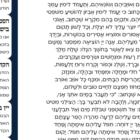
נערך
ָם וְאוֹיְבֵיהֶם וְשׂוֹנְאֵיהֶם, וְתַעֲמֹד לִימִין עַמְּךָ
חודש | בתר
ָתוּב כִּי יַעֲמֹד לִימִין אֶבְיוֹן לְהוֹשִׁיעַ מִשֹּׁפְטֵי
ֵיהֶם, וּתְקַיֵּם בָּהֶם מִקְרָא שֶׁכָּתוּב, וְאָנֹכִי
הסכם
י יוּצַר עָלַיִךְ לֹא יִצְלָח, וְכָל לָשׁוֹן תָּקוּם
בישי
אֲסוּרִים וּמוֹצִיא אֲסִירִים בַּכּוֹשָׁרוֹת, וּבְיָדְךָ
אנו מ
ל מֵעֲלֵיהֶם. אֲנָה יְיָ הוֹצִיאָהּ מִמַּסְגֵּר נַפְשָׁם
בזכו
צֵאוּ לַאֲשֶׁר בַּחֹשֶׁךְ הִגָּלוּ: שָׁלַח מֶלֶךְ
כיששכ
ּוֹת רָעוֹת וּמִנְּחָשִׁים וּשְׂרָפִים וְעַקְרַבִּים,
וּבָרָד, וְשֶׁלֶג וּכְפוֹר וְקֶרַח וְרוּחַ זַלְעָפוֹת,
הקדש
ֹלִי וּמָחֲלָה וּמִפַּחַד וּבֶהָלָה, וּמִנֶּזֶק
הזדמ
מֵהֲרִיסַת הַבָּתִּים, וּמִכַּף כָּל אוֹיֵב וְאוֹרֵב
האחרו
ִמְחוֹז חֶפְצָם לְחַיִּים טוֹבִים וּלְשָׁלוֹם,
הנפלא
שֶׁכָּתוּב: "כִּי תַעֲבֹר בַּמַּיִם אִתְּךָ אָנִי,
שמואל
תִכָּוֶה, וְלֶהָבָה לֹא תִבְעַר בָּךְ: הַצִּילֵנִי מִטִּיט
יין 
ם: אַל תִּשְׁטְפֵנִי שִׁבֹּלֶת מַיִם וְאַל תִּבְלָעֵנִי
הבטחת
קָּמִים עֲלֵיהֶם לְרָעָה מְהֵרָה הָפֵר עֲצָתָם
האותי
אַךְ יְיָ דּוֹחֶה: תִּפֹּל עֲלֵיהֶם אֵימָתָה וָפַחַד
הקדח
ֲךָ בִּגְדֹל וָפַחַד אֵימָתָה עֲלֵיהֶם תִּפֹּל: יָקוּם
ִנְדֹּף עָשָׁן תִּנְדֹּף כְּהִמֵּס דּוֹנַג מִפְּנֵי אֵשׁ