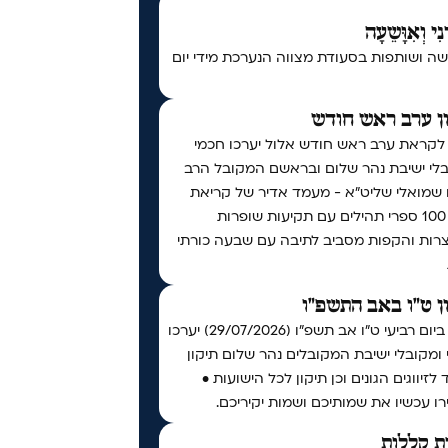
נִי וְאִוָּשֵעָה
ה ושותפות בסעודת מצווה הנערכת מידי יום
ן ערב ראש חודש
 לקראת ערב ראש חודש אלול יערכו חכמי
בלי ישיבת נהר שלום ובראשם המקובל הרב
ו שמואלי שליט״א - מעמד אדיר של קריאת
מעל 100 ספרי תהילים עם תקיעות שופרות
צרות והקפות מסביב לתיבה עם שבעה כורתי
ן ט"ו באב התשפ"ו
אי"ה ביום רביעי ט״ו אב תשפ״ו (29/07/2026) יערכו
ומקובלי ישיבת המקובלים נהר שלום תיקון
 לזיווגים הגונים וכן תיקון לכל הישועות •
ו עכשיו את שמותיכם ושמות יקיריכם.
ת קללות