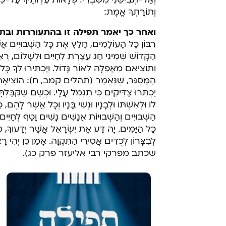
וְתוֹרָתְךָ אֱמֶת:
ואחר כך יאמר תפילה זו בהתעוררות ובתח
רִבּוֹן כָּל הָעוֹלָמִים, חָלֵץ אֶת כָּל הַשְּׁבוּיִים אֲשֶׁר ש
הַקָּדוֹשׁ שְׁמִינִי חַג עֲצֶרֶת לְחַיִּים וּלְשָׁלוֹם, רְאֵה
וְתוֹצִיאֵם מֵאֲפֵלָה לְאוֹר גָּדוֹל. וְיַכְתִּירוּ לְךָ כ
הַמַּסְגֵּר, שֶׁנֶּאֱמַר (תהלים קמב, ח): הוֹצִיאָה מִמ
יַכְתִּרוּ צַדִּיקִים כִּי תִגְמֹל עָלָי. וּכְשֵׁם שֶׁקִּבַּלְת
לוֹ וּלְאִשְׁתּוֹ וּלְבָנָיו וּנְשֵׁי בָּנָיו וְכָל אֲשֶׁר לָהֶם,
הַשְּׁבוּיִים וְהַשְּׁבוּיוֹת אֲנָשִׁים נָשִׁים וָטַף לְחַי
כָּל הַיָּמִים. יָהּ דַּע אֶת יִשְׂרָאֵל אֲשֶׁר יְדָעוּךָ, מ
לְבִצָּרוֹן לְכֻדִּים אֲסִירֵי הַתִּקְוָה. אָמֵן כֵּן
שכתב מפרקי רבי אליעזר פרק כג).