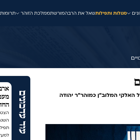
נים
סגולות ותפילות
שאל את הרב
המורשת
ממלכת הזוהר
תרומות
יים
ם
ארבע
עוד עדכונים
 האלקי המלוב"ן כמוהר"ר יהודה
מעמד
החד
הצטר
תפיל