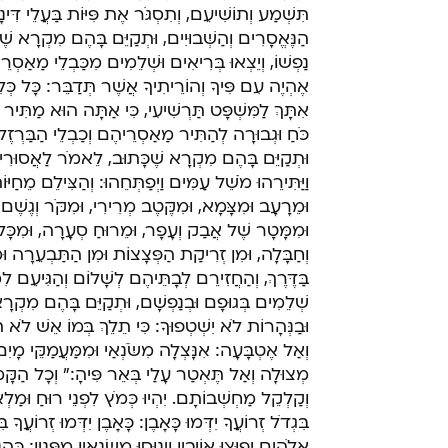
תִּשְׁמַע וְתוֹשִׁיעֵם, וְתִסְגֹּר אֶת פִּיּוֹת בַּעֲלֵי דִּינ
הַנֶּאֱסָרִים וְהַשְּׁבוּיִים, וּתְקַיֵּם בָּהֶם מִקְרָא שֶׁכּ
נַפְשׁוֹ, וְיֵצְאוּ בְּרִיאִים וּשְׁלֵמִים מִכַּבְלֵי מַאַסְר
אֶהְיֶה עִם פִּיךָ וְהוֹרֵיתִיךָ אֲשֶׁר תְּדַבֵּר: כָּל כְּלִ
אִתָּךְ לַמִּשְׁפָּט תַּרְשִׁיעִי, כִּי אַתָּה הוּא מַתִּיר 
כֹּחַ וּגְבוּרָה לְהַתִּיר מַאַסְרֵיהֶם וְכַבְלֵי הַבַּרְזֶ
וּתְקַיֵּם בָּהֶם מִקְרָא שֶׁכָּתוּב, לֵאמֹר לַאֲסוּרִים 
וַיַּתִּירֵהוּ מֹשֵׁל עַמִּים וַיְפַתְּחֵהוּ: וְהַצִּילֵם מֵחַי
וּמֵרָעָב וּמִצָּמָא, וּמִקֶּטֶב מְרִירִי, וּמִקֹּר וְגֶשֶׁם 
וּמִמָּטָר שֶׁל אֲבַק וְעָפָר, וּמֵרוּחַ סְעָרָה, וּמִכָּל ח
וְחַבָּלָה, וּמִן זְרִיקַת הַפְּצָצוֹת וּמִן הַתַּבְעֵרָה וּ
בַּדֶּרֶךְ, וְהַחֲזִירֵם לְבָתֵּיהֶם לְשָׁלוֹם וְהַגִּיעֵם ל
שְׁלֵמִים בְּגוּפָם וּבְנַפְשָׁם, וּתְקַיֵּם בָּהֶם מִקְרָא 
וּבַנְּהָרוֹת לֹא יִשְׁטְפוּךָ: כִּי תֵלֵךְ בְּמוֹ אֵשׁ לֹא 
וְאַל אֶטְבָּעָה: אִנָּצְלָה מִשֹּׂנְאַי וּמִמַּעֲמַקֵּי מָיִ
מְצוּלָה וְאַל תֶּאְטַר עָלַי בְּאֵר פִּיהָ:" וְכָל הַ
וְקַלְקֵל מַחְשְׁבוֹתָם. יִהְיוּ כְּמֹץ לִפְנֵי רוּחַ וּמַלְ
בִּגְדֹל זְרוֹעֲךָ יִדְּמוּ כָּאָבֶן: כָּאָבֶן יִדְּמוּ זְרוֹע
אֱלֹהִים יָפוּצוּ אוֹיְבָיו וְיָנוּסוּ מְשַׂנְאָיו מִפָּנָיו: כְּה