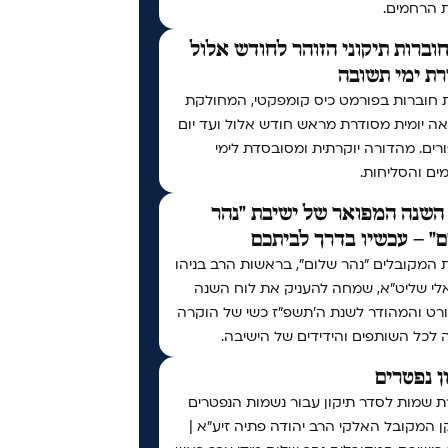
ת הרחמים.
וברות תיקוני הזוהר לחודש אלול
ת ימי תשובה
 חוברות בפורמט כיס קומפקטי, המחולקת
ה יומית מסודרת מראש חודש אלול ועד יום
רים. מהדורה יוקרתית ומסובסדת לימי
ים והסליחות.
השנה המפואר של ישיבת "נהר
" – עכשיו בדרך לביתכם
 המקובלים "נהר שלום", בראשות הרב בניהו
לי שליט"א, שמחה להעניק את לוח השנה
רט והמהודר לשנת ה'תשפ"ז כשי של הוקרה
 לכל השותפים והידידים של הישיבה.
ן נפטרים
ת שמות לסדר תיקון עבור נשמות הנפטרים
 המקובל האלקי הרב יהודה פתיה זיע"א |