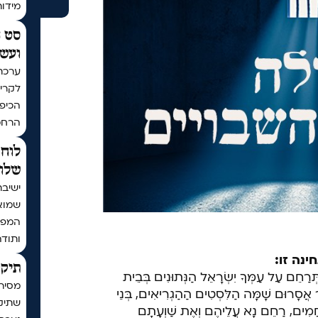
מידו
סט ח
ועשר
ערכת
לקריא
הכיפו
הרחמ
לוח 
שלום
ישיבת
שמוא
המפו
ותודה
ינה זו:
תיקו
שֶׁתְּרַחֵם עַל עַמְּךָ יִשְׂרָאֵל הַנְּתוּנִים בְּבֵית
מסיר
ר אֲסָרוּם שָׁמָּה הַלִּסְטִים הַהַגְרִיאִים, בְּנֵי
שתיקן
חֲמִים, רַחֵם נָא עֲלֵיהֶם וְאֶת שַׁוְעָתָם