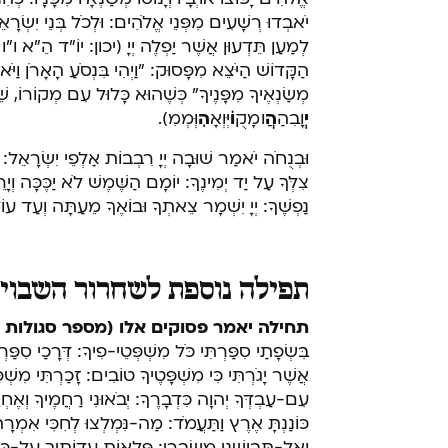
יֹאבְדוּ רְשָׁעִים מִפְּנֵי אֱלֹהִים: וּלְכֹל בְּנֵי יִשְׂר
לְמַעַן תֵּדְעוּן אֲשֶׁר יַפְלֶה יְיָ (יכון: יוֹ"ד הֵ"א ו"ו 
הַקָּדוֹשׁ הַיֹּצֵא מִפָּסוּק: "וַיְהִי בִּנְסֹעַ הָאָרֹן וַיֹּאמ
מְשַׂנְאֶיךָ מִפָּנֶיךָ" כְּשֶׁהוּא כָּלוּל עִם מְקוֹרוֹ
יְ
וָבִהַ
הֲ
ו מָקֻ
וֹ
יְּוְאָ
הִ
וְּמְמִ).
וּבְנֻחֹה יֹאמַר שׁוּבָה יְיָ רִבְבוֹת אַלְפֵי יִשְׂרָאֵל: וּת
צִלְּךָ עַל יַד יְמִינֶךָ: יוֹמָם הַשֶּׁמֶשׁ לֹא יַכֶּכָּה וְיָר
נַפְשֶׁךָ: יְיָ יִשְׁמָר צֵאתְךָ וּבוֹאֶךָ מֵעַתָּה וְעַד עוֹל
תפילה נוספת לשחרור השבוי
תחילה יאמר פסוקים אלו (מספר סגולות 
בִּשְׂפָתַי סִפַּרְתִּי כֹּל מִשְׁפְּטֵי-פִיךָ: דְּרָכַי סִפַּרְת
אֲשֶׁר יָגֹרְתִּי כִּי מִשְׁפָּטֶיךָ טוֹבִים: זָכַרְתִּי מִש
עִם-עַבְדְּךָ יְהוָה כִּדְבָרֶךָ: יְבֹאוּנִי רַחֲמֶיךָ וְאֶחְ
כּוֹנַנְתָּ אֶרֶץ וַתַּעֲמֹד: מַה-נִּמְלְצוּ לְחִכִּי אִמְרָ
וְאַל-תְּבִישֵׁנִי מִשִּׂבְרִי: פְּלָאוֹת עֵדְוֹתֶיךָ עַל-כ