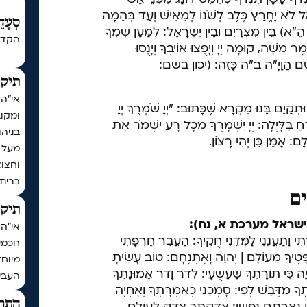
ָאֵל לֹא יֶחֱרַץ כֶּלֶב לְשֹׁנוֹ לְמֵאִישׁ וְעַד בְּהֵמָה
סְעָדֵ
הֵ"א) בֵּין מִצְרַיִם וּבֵין יִשְׂרָאֵל: לְמַעַן שִׁמְךָ
הקדש
ֶר מֹשֶׁה, קוּמָה יְיָ וְיָפֻצוּ אוֹיִבְךָ וְיָנֻסוּ
, שֵׁם הֲוָיָ"ה ב"ה כָּזֶה: (יכון בשם:
תיקו
אי"ה
ְקַיֵּם בָּנוּ מִקְרָא שֶׁכָּתוּב: "יְיָ שֹׁמְרֶךָ יְיָ
ומקו
ֵחַ בַּלָּיְלָה: יְיָ יִשְׁמָרְךָ מִכָּל רָע יִשְׁמֹר אֶת
בניה
ָם: אָמֵן כֵּן יְהִי רָצוֹן.
וחצו
ברית
ים
תיקו
ישראל מערכת א, נח):
ִּי וַתַּעֲנֵנִי לַמְּדֵנִי חֻקֶּיךָ: הַעֲבֵר חֶרְפָּתִי
חכמי 
ְׁפָּטֶיךָ מֵעוֹלָם | יְהוָה וָאֶתְנֶחָם: טוֹב עָשִׂיתָ
מיוחד
יֶה כִּי תוֹרָתְךָ שַׁעֲשֻׁעָי: לְדֹר וָדֹר אֱמוּנָתֶךָ
העביר
תֶךָ מִדְּבַשׁ לְפִי: סָמְכֵנִי כְאִמְרָתְךָ וְאֶחְיֶה
התר
ֵּן נְצָרָתַם נַפְשִׁי: צִדְקָתְךָ צֶדֶק לְעוֹלָם