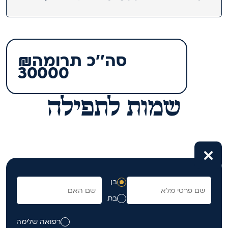
₪סה''כ תרומה
30000
שמות לתפילה
בן
בת
רפואה שלימה