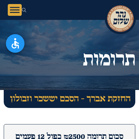
תרומות
החזקת אברך - הסכם יששכר וזבולון
סכום תרומה ₪2500 כפול 12 פעמים