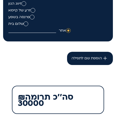
זיווג הגון
זרע של קיימא
פרנסה בשפע
שלום בית
אחר
הוספת שם לתפילה
₪סה''כ תרומה
30000